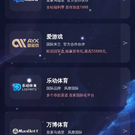
电脑显示模组


查看详情
34英寸曲面模组
查看详情
Details
查看详情
27英寸模组
查看详情
Details
查看详情
23.8英寸模组
查看详情
Details
查看详情
21.5英寸模组
查看详情