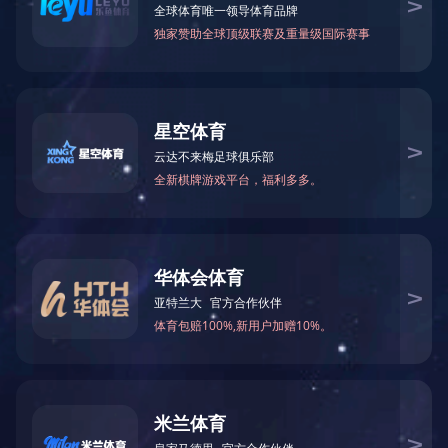
示
投资者关系
新闻资讯
加入我们

招贤纳士
员工福利
全球产业布局

搜索


资质荣誉
当前位置：
千亿体育
-
产品介绍
-
触显产业
-
电脑显示模组